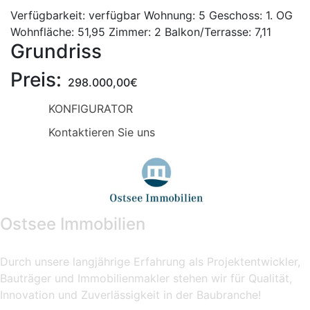
Verfügbarkeit:
verfügbar
Wohnung:
5
Geschoss:
1. OG
Wohnfläche:
51,95
Zimmer:
2
Balkon/Terrasse:
7,11
Grundriss
Preis:
298.000,00€
KONFIGURATOR
Kontaktieren Sie uns
Ostsee Immobilien
Durch unsere langjährige Erfahrung als Projektentwickler,
Bauträger und Immobilienmakler stehen wir für Qualität,
Innovation und Zuverlässigkeit in der Baubranche!