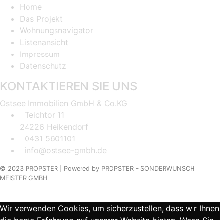
Home
Das Projekt
Wohnungsnavigator
Listenansicht
Impressum
Datenschutz
KONTAKTIEREN SIE UNS
Ostsee Immobilien GmbH & Co.KG
Teichtor 11
24226 Heikendorf
0431 5601101
info@ostsee-gmbh.de
© 2023 PROPSTER |
Powered by
PROPSTER – SONDERWUNSCH
MEISTER GMBH
Wir verwenden Cookies, um sicherzustellen, dass wir Ihnen
die beste Erfahrung auf unserer Website bieten. Wenn Sie